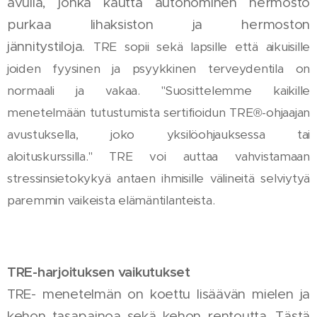
avulla, jonka kautta autonominen hermosto
purkaa lihaksiston ja hermoston
jännitystiloja.
TRE sopii sekä lapsille että aikuisille
joiden fyysinen ja psyykkinen terveydentila on
normaali ja vakaa.
"Suosittelemme kaikille
menetelmään tutustumista sertifioidun TRE®-ohjaajan
avustuksella, joko yksilöohjauksessa tai
aloituskurssilla."
TRE voi auttaa vahvistamaan
stressinsietokykyä antaen ihmisille välineitä selviytyä
paremmin vaikeista elämäntilanteista.
TRE-harjoituksen vaikutukset
TRE- menetelmän on koettu lisäävän mielen ja
kehon tasapainoa sekä kehon rentoutta. Tästä