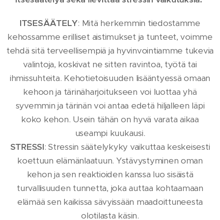
ITSESÄÄTELY
: Mitä herkemmin tiedostamme
kehossamme erilliset aistimukset ja tunteet, voimme
tehdä sitä terveellisempiä ja hyvinvointiamme tukevia
valintoja, koskivat ne sitten ravintoa, työtä tai
ihmissuhteita. Kehotietoisuuden lisääntyessä omaan
kehoon ja tärinäharjoitukseen voi luottaa yhä
syvemmin ja tärinän voi antaa edetä hiljalleen läpi
koko kehon. Usein tähän on hyvä varata aikaa
useampi kuukausi.
STRESSI
: Stressin säätelykyky vaikuttaa keskeisesti
koettuun elämänlaatuun. Ystävystyminen oman
kehon ja sen reaktioiden kanssa luo sisäistä
turvallisuuden tunnetta, joka auttaa kohtaamaan
elämää sen kaikissa sävyissään maadoittuneesta
olotilasta käsin.