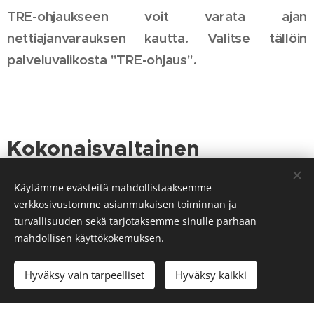
TRE-ohjaukseen voit varata ajan
nettiajanvarauksen kautta. Valitse tällöin
palveluvalikosta "TRE-ohjaus".
Kokonaisvaltainen
rentoutusohjaus
Käytämme evästeitä mahdollistaaksemme
verkkosivustomme asianmukaisen toiminnan ja
Kokonaisvaltaisessa rentoutusohjauksessa
turvallisuuden sekä tarjotaksemme sinulle parhaan
tavoitteena on, että asiakas saa ymmärrystä
mahdollisen käyttökokemuksen.
siitä, miten stressi vaikuttaa kehoon, miten
Hyväksy vain tarpeelliset
Hyväksy kaikki
stressiä ja uupumusta voi ehkäistä, ja miten
vahvistaa palautumista omassa arjessaan.